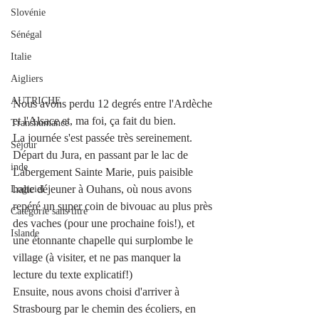
Slovénie
Sénégal
Italie
Aigliers
AUTRICHE
Nous avons perdu 12 degrés entre l'Ardèche 
et l'Alsace et, ma foi, ça fait du bien.  
Transhumance
La journée s'est passée très sereinement. 
Séjour
Départ du Jura, en passant par le lac de 
inde
Labergement Sainte Marie, puis paisible 
halte déjeuner à Ouhans, où nous avons 
Logiciel
repéré un super coin de bivouac au plus près 
Catégorie sans titre
des vaches (pour une prochaine fois!), et 
Islande
une étonnante chapelle qui surplombe le 
village (à visiter, et ne pas manquer la 
lecture du texte explicatif!)
Ensuite, nous avons choisi d'arriver à 
Strasbourg par le chemin des écoliers, en 