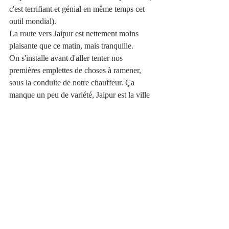
c'est terrifiant et génial en même temps cet 
outil mondial).
La route vers Jaipur est nettement moins 
plaisante que ce matin, mais tranquille. 
On s'installe avant d'aller tenter nos 
premières emplettes de choses à ramener, 
sous la conduite de notre chauffeur. Ça 
manque un peu de variété, Jaipur est la ville 
des bijoux, on verra ça demain.
L'hôtel des françaises de ce matin étant juste 
à côté, on dîne ensemble, avant de regagner 
notre chambre et les bruits de la ville qui 
vont nous bercer une partie de la nuit. 
Le récit de la veille 
ici
L'hôtel de Jaipur 
ici
roadtrip
inde