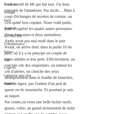
l’œil attentif de Mr qui fait tout. J'ai donc 
Slovénie
entrepris de l'amadouer. Pas facile.... Mais à 
Sénégal
coup d'échanges de recettes de cuisine, on 
Italie
s'est quitté bon copains. Nous voilà partis, 
Aigliers
pour récupérer les quatre autres personnes. 
Deux françaises et deux australiens.
AUTRICHE
Après avoir pas mal roulé dans le jour 
Transhumance
levant, on arrive donc dans la partie 10 du 
Séjour
parc, où il y a en principe un couple de 
tigres adultes et leur petit. Effectivement, on 
inde
voit très vite des empreintes, on entend les 
Logiciel
cris d'alertes, on cherche des yeux 
Catégorie sans titre
désespérément dans le fouillis de branches, 
Islande
mais de tigres, pas l'ombre d'un poil de 
queue ou de moustache. Et pourtant je suis 
au taquet.
Par contre,on verra une belle hyène rayée, 
grasse, velue, au grand ravissement de notre 