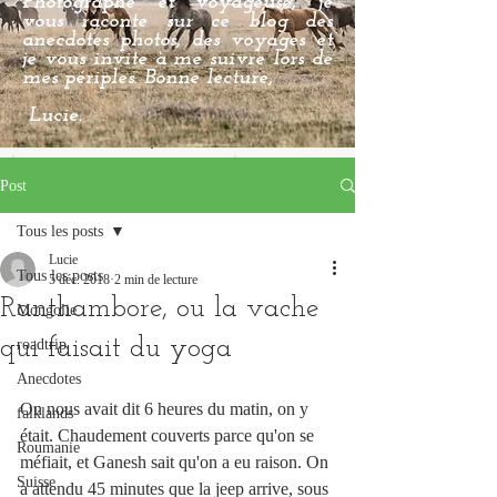
Photographe et voyageuse, je
vous raconte sur ce blog des
anecdotes photos, des voyages et
je vous invite à me suivre lors de
mes périples. Bonne lecture,
Lucie.
Post
Tous les posts
Lucie
Tous les posts
5 déc. 2018
2 min de lecture
Ranthambore, ou la vache
Mongolie
qui faisait du yoga
roadtrip
Anecdotes
On nous avait dit 6 heures du matin, on y 
falklands
était. Chaudement couverts parce qu'on se 
Roumanie
méfiait, et Ganesh sait qu'on a eu raison. On 
Suisse
a attendu 45 minutes que la jeep arrive, sous 