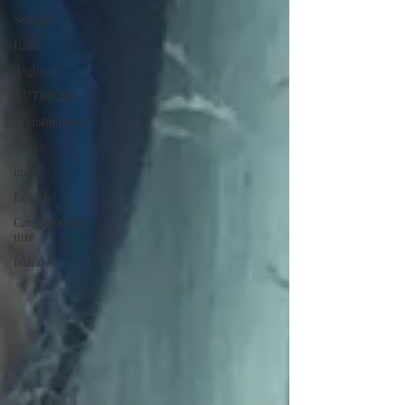
Sénégal
Italie
Aigliers
AUTRICHE
Transhumance
Séjour
inde
Logiciel
Catégorie sans
titre
Islande