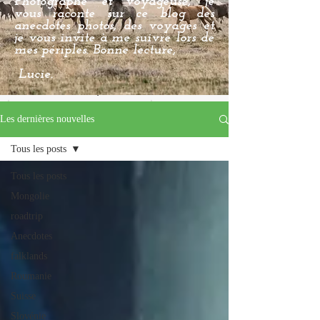
Photographe et voyageuse, je
vous raconte sur ce blog des
anecdotes photos, des voyages et
je vous invite à me suivre lors de
mes périples. Bonne lecture,
Lucie.
Les dernières nouvelles
Tous les posts
Tous les posts
Mongolie
roadtrip
Anecdotes
falklands
Roumanie
Suisse
Slovénie