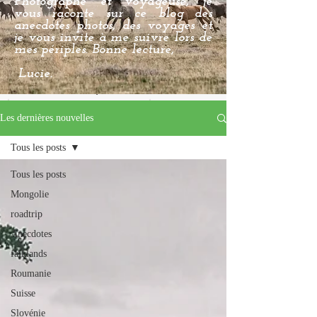
Photographe et voyageuse, je
vous raconte sur ce blog des
anecdotes photos, des voyages et
je vous invite à me suivre lors de
mes périples. Bonne lecture,
Lucie.
Les dernières nouvelles
Tous les posts
Tous les posts
Mongolie
roadtrip
Anecdotes
falklands
Roumanie
Suisse
Slovénie