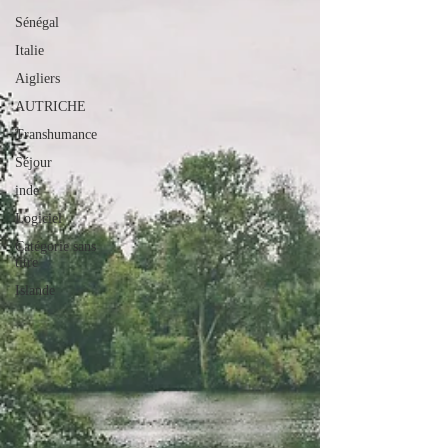
Sénégal
Italie
Aigliers
AUTRICHE
Transhumance
Séjour
inde
Logiciel
Catégorie sans
titre
Islande