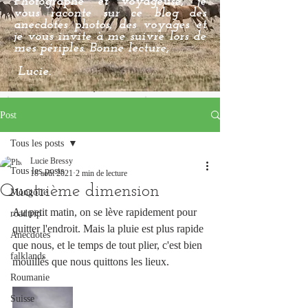
Photographe et voyageuse, je
vous raconte sur ce blog des
anecdotes photos, des voyages et
je vous invite à me suivre lors de
mes périples. Bonne lecture,
Lucie.
Post
Tous les posts
Lucie Bressy
Tous les posts
18 août 2021
2 min de lecture
Quatrième dimension
Mongolie
Au petit matin, on se lève rapidement pour 
roadtrip
quitter l'endroit. Mais la pluie est plus rapide 
Anecdotes
que nous, et le temps de tout plier, c'est bien 
falklands
mouillés que nous quittons les lieux. 
Roumanie
Suisse