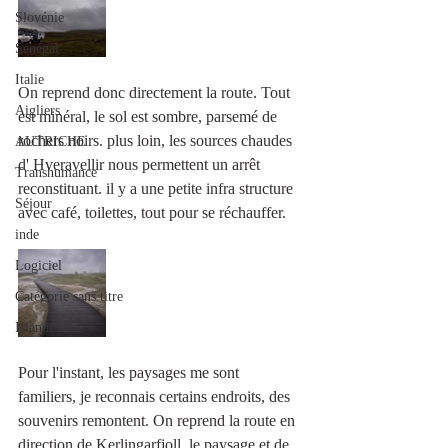
Slovénie
Sénégal
Italie
On reprend donc directement la route. Tout 
Aigliers
est minéral, le sol est sombre, parsemé de 
rochers noirs. plus loin, les sources chaudes 
AUTRICHE
d' Hveravellir nous permettent un arrêt 
Transhumance
reconstituant. il y a une petite infra structure 
Séjour
avec café, toilettes, tout pour se réchauffer. 
inde
Logiciel
Catégorie sans titre
Islande
Pour l'instant, les paysages me sont 
familiers, je reconnais certains endroits, des 
souvenirs remontent. On reprend la route en 
direction de Kerlingarfjoll, le paysage et de 