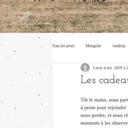
Tous les posts
Mongolie
roadtrip
Lucie
4 avr. 2019
2 
Aigliers
AUTRICHE
Tran
Les cadea
Tôt le matin, nous par
à peine pour rejoindre 
nous perdre, et nous ré
moments à les observer