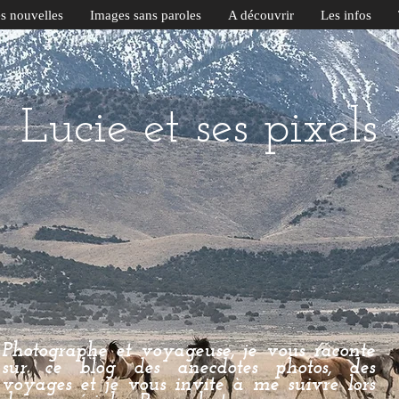
es nouvelles
Images sans paroles
A découvrir
Les infos
Lucie et ses pixels
Photographe et voyageuse, je vous raconte
sur ce blog des anecdotes photos, des
voyages et je vous invite à me suivre lors