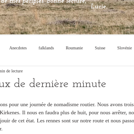
de mes périples. Bonne lecture,
Lucie.
Anecdotes
falklands
Roumanie
Suisse
Slovénie
min de lecture
shumance
Séjour
inde
Logiciel
Catégorie sans titre
ux de dernière minute
tons pour une journée de nomadisme routier. Nous avons trois
Kirkenes. Il nous en faudra plus de huit, pour nous arrêter, n
jouir de cet état. Les rennes sont sur notre route et nous pass
. 