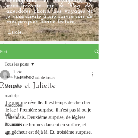
Photographe et voyageuse, je
vous raconte sur ce blog des
anecdotes photos, des voyages et
je vous invite à me suivre lors de
mes périples. Bonne lecture,
Lucie.
Post
Tous les posts
Lucie
Tous les posts
4 août 2018
2 min de lecture
Roméo et Juliette
Mongolie
roadtrip
Le jour me réveille. Il est temps de chercher 
Anecdotes
le lac ! Première surprise, il n'est pas là ou je 
falklands
l'attendais. Deuxième surprise, de légères 
Roumanie
flammes de brumes dansent en surface, et 
un pêcheur est déjà là. Et, troisième surprise, 
Suisse