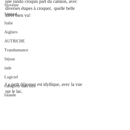
une rando croquis part du camion, avec 
Slovénie
diverses étapes à croquer,  quelle belle 
Sénégal
idée! bien vu! 
Italie
Aigliers
AUTRICHE
Transhumance
Séjour
inde
Logiciel
Le petit déjeuner est idyllique, avec la vue 
Catégorie sans titre
sur le lac.
Islande